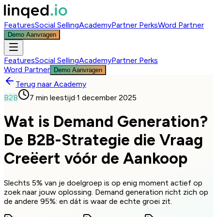
Features
Social Selling
Academy
Partner Perks
Word Partner
Demo Aanvragen
Features
Social Selling
Academy
Partner Perks
Word Partner
Demo Aanvragen
Terug naar Academy
B2B
7 min
leestijd
·
1 december 2025
Wat is Demand Generation?
De B2B-Strategie die Vraag
Creëert vóór de Aankoop
Slechts 5% van je doelgroep is op enig moment actief op
zoek naar jouw oplossing. Demand generation richt zich op
de andere 95%: en dát is waar de echte groei zit.