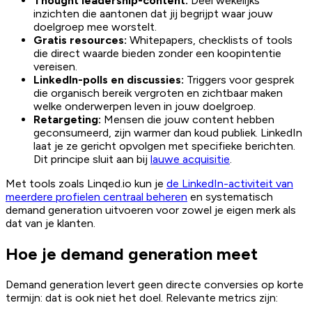
Thought leadership-content:
Deel wekelijks
inzichten die aantonen dat jij begrijpt waar jouw
doelgroep mee worstelt.
Gratis resources:
Whitepapers, checklists of tools
die direct waarde bieden zonder een koopintentie
vereisen.
LinkedIn-polls en discussies:
Triggers voor gesprek
die organisch bereik vergroten en zichtbaar maken
welke onderwerpen leven in jouw doelgroep.
Retargeting:
Mensen die jouw content hebben
geconsumeerd, zijn warmer dan koud publiek. LinkedIn
laat je ze gericht opvolgen met specifieke berichten.
Dit principe sluit aan bij
lauwe acquisitie
.
Met tools zoals Linqed.io kun je
de LinkedIn-activiteit van
meerdere profielen centraal beheren
en systematisch
demand generation uitvoeren voor zowel je eigen merk als
dat van je klanten.
Hoe je demand generation meet
Demand generation levert geen directe conversies op korte
termijn: dat is ook niet het doel. Relevante metrics zijn: